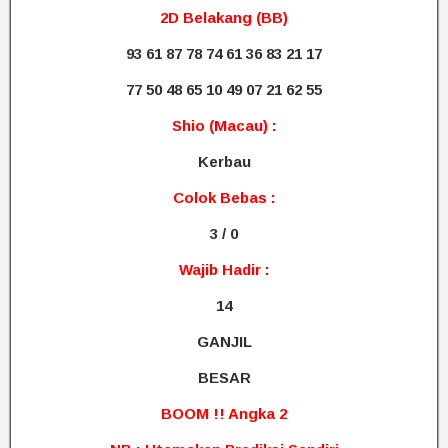
2D Belakang (BB)
93 61 87 78 74 61 36 83 21 17
77 50 48 65 10 49 07 21 62 55
Shio (Macau) :
Kerbau
Colok Bebas :
3 / 0
Wajib Hadir :
14
GANJIL
BESAR
BOOM !! Angka 2