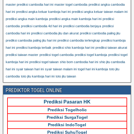
master prediksi cambodia hari ini
master togel cambodia
prediksi angka cambodia
hari ini
prediksi angka keluar kamboja hari ini
prediksi angka keluar taiwan malam ini
prediksi angka main kamboja
prediksi angka main kamboja hari ini
prediksi
cambodia
prediksi cambodia 4d hari ini
prediksi cambodia berjaya
prediksi
cambodia hari ini
prediksi cambodia jitu dan akurat
prediksi cambodia paling jitu
prediksi cambodia paling jitu hari ini
prediksi cambodia terlengkap
prediksi kamboja
hari ini
prediksi kamboja terbaik
prediksi shio kamboja hari ini
prediksi taiwan akurat
prediksi taiwan master
prediksi togel cambodia
prediksi togel kamboja
prediksi togel
kamboja hari ini
prediksi togel taiwan
shio bom cambodia hari ini
shio jitu cambodia
hari ini
syair taiwan hari ini
syair taiwan malam ini
togel hari ini kamboja
toto jitu
cambodia
toto jitu kamboja hari ini
toto jitu taiwan
PREDIKTOR TOGEL ONLINE
Prediksi Pasaran HK
Prediksi Togelholic
Prediksi SurgaTogel
Prediksi IndoTogel
Prediksi SuhuTogel