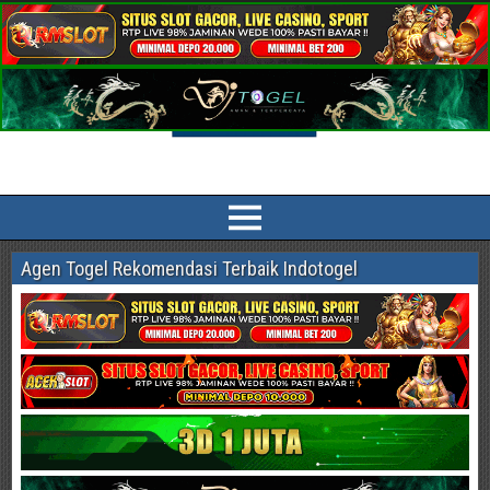
Indotogel HK Prediksi Togel Terlengkap
Prediksi Indotogel HK, Singapore Pools, Sidney, China, Taiwan, Cambodia
Paling Akurat dan jitu sesuai bocoran angka main dan syair togel online
Agen Togel Rekomendasi Terbaik Indotogel