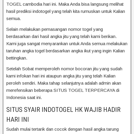
TOGEL cambodia hari ini. Maka Anda bisa langsung melihat
hasil prediksi indotogel yang telah kita rumuskan untuk Kalian
semua.
Selain melakukan pemasangan nomor togel yang
berdasarkan dari hasil angka jitu yang telah kami berikan.
Kami juga sangat menyarankan untuk Anda semua melakukan
taruhan angka togel berdasarkan angka ikut yang ingin Kalian
bettingkan.
Setelah Sobat memperoleh nomor bocoran jitu yang sudah
kami infokan hari ini ataupun angka jitu yang telah Kalian
peroleh sendiri. Maka tahap selanjutnya adalah admin akan
merefensikan beberapa SITUS TOGEL TERPERCAYA di
Indonesia saat ini.
SITUS SYAIR INDOTOGEL HK WAJIB HADIR
HARI INI
Sudah mulai tertarik dan cocok dengan hasil angka tarung