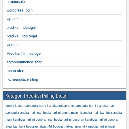
armanisale
wordpress login
wp admin
prediksi indotogel
prediksi indo togel
wordpress
Prediksi hk indotogel
agroproannonce shop
teesb store
rxcheapplace shop
Kategori Prediksi Paling Dicari
angka keluar cambodia hari ini
angka keluar shio cambodia hari ini
angka main
cambodia
angka main cambodia hari ini
angka main hk
angka main kamboja
angka
main kamboja hari ini
bocoran cambodia hari ini
bocoran kamboja hari ini
bocoran
syair kamboja
bocoran taiwan 4d
bocoran taiwan mlm ini
kamboja hari ini togel