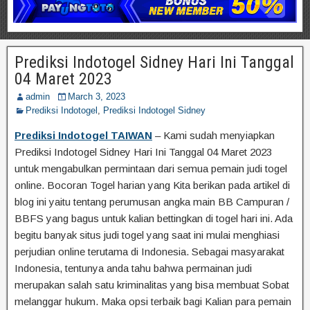
Prediksi Indotogel Sidney Hari Ini Tanggal
04 Maret 2023
admin
March 3, 2023
Prediksi Indotogel
,
Prediksi Indotogel Sidney
Prediksi Indotogel TAIWAN
– Kami sudah menyiapkan
Prediksi Indotogel Sidney Hari Ini Tanggal 04 Maret 2023
untuk mengabulkan permintaan dari semua pemain judi togel
online. Bocoran Togel harian yang Kita berikan pada artikel di
blog ini yaitu tentang perumusan angka main BB Campuran /
BBFS yang bagus untuk kalian bettingkan di togel hari ini. Ada
begitu banyak situs judi togel yang saat ini mulai menghiasi
perjudian online terutama di Indonesia. Sebagai masyarakat
Indonesia, tentunya anda tahu bahwa permainan judi
merupakan salah satu kriminalitas yang bisa membuat Sobat
melanggar hukum. Maka opsi terbaik bagi Kalian para pemain