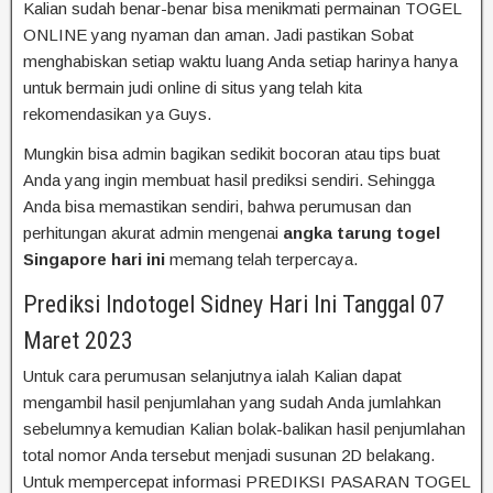
Kalian sudah benar-benar bisa menikmati permainan TOGEL
ONLINE yang nyaman dan aman. Jadi pastikan Sobat
menghabiskan setiap waktu luang Anda setiap harinya hanya
untuk bermain judi online di situs yang telah kita
rekomendasikan ya Guys.
Mungkin bisa admin bagikan sedikit bocoran atau tips buat
Anda yang ingin membuat hasil prediksi sendiri. Sehingga
Anda bisa memastikan sendiri, bahwa perumusan dan
perhitungan akurat admin mengenai
angka tarung togel
Singapore hari ini
memang telah terpercaya.
Prediksi Indotogel Sidney Hari Ini Tanggal 07
Maret 2023
Untuk cara perumusan selanjutnya ialah Kalian dapat
mengambil hasil penjumlahan yang sudah Anda jumlahkan
sebelumnya kemudian Kalian bolak-balikan hasil penjumlahan
total nomor Anda tersebut menjadi susunan 2D belakang.
Untuk mempercepat informasi PREDIKSI PASARAN TOGEL