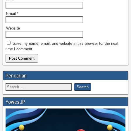
Email
*
Website
Save my name, email, and website in this browser for the next
time I comment.
Pencarian
YowesJP