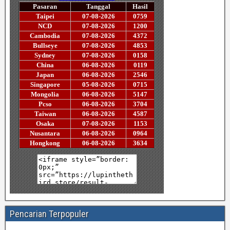
Pencarian Terpopuler