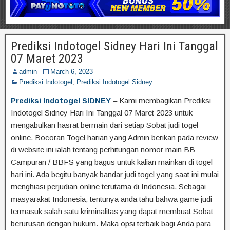
Prediksi Indotogel Sidney Hari Ini Tanggal
07 Maret 2023
admin
March 6, 2023
Prediksi Indotogel
,
Prediksi Indotogel Sidney
Prediksi Indotogel SIDNEY
– Kami membagikan Prediksi
Indotogel Sidney Hari Ini Tanggal 07 Maret 2023 untuk
mengabulkan hasrat bermain dari setiap Sobat judi togel
online. Bocoran Togel harian yang Admin berikan pada review
di website ini ialah tentang perhitungan nomor main BB
Campuran / BBFS yang bagus untuk kalian mainkan di togel
hari ini. Ada begitu banyak bandar judi togel yang saat ini mulai
menghiasi perjudian online terutama di Indonesia. Sebagai
masyarakat Indonesia, tentunya anda tahu bahwa game judi
termasuk salah satu kriminalitas yang dapat membuat Sobat
berurusan dengan hukum. Maka opsi terbaik bagi Anda para