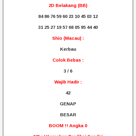
2D Belakang (BB)
84 86 76 59 60 23 10 45 03 12
31 25 27 19 57 68 05 95 44 40
Shio (Macau) :
Kerbau
Colok Bebas :
3 / 6
Wajib Hadir :
42
GENAP
BESAR
BOOM !! Angka 0