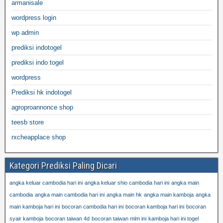
armanisale
wordpress login
wp admin
prediksi indotogel
prediksi indo togel
wordpress
Prediksi hk indotogel
agroproannonce shop
teesb store
rxcheapplace shop
Kategori Prediksi Paling Dicari
angka keluar cambodia hari ini
angka keluar shio cambodia hari ini
angka main
cambodia
angka main cambodia hari ini
angka main hk
angka main kamboja
angka
main kamboja hari ini
bocoran cambodia hari ini
bocoran kamboja hari ini
bocoran
syair kamboja
bocoran taiwan 4d
bocoran taiwan mlm ini
kamboja hari ini togel