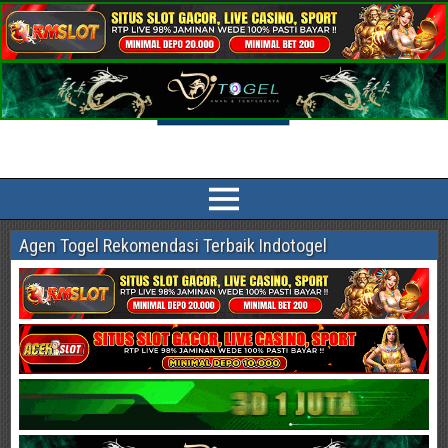
Indotogel HK Prediksi Togel Terlengkap
Prediksi Indotogel HK, Singapore Pools, Sidney, China, Taiwan, Cambodia
Paling Akurat dan jitu sesuai bocoran angka main dan syair togel online
Agen Togel Rekomendasi Terbaik Indotogel