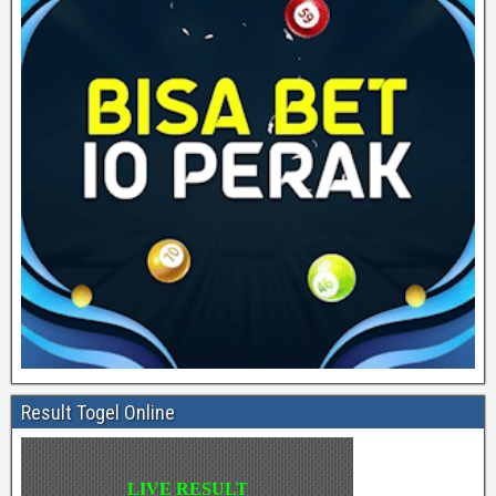
Result Togel Online