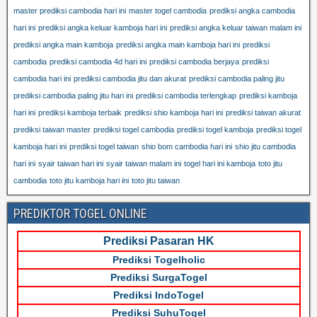
master prediksi cambodia hari ini
master togel cambodia
prediksi angka cambodia
hari ini
prediksi angka keluar kamboja hari ini
prediksi angka keluar taiwan malam ini
prediksi angka main kamboja
prediksi angka main kamboja hari ini
prediksi
cambodia
prediksi cambodia 4d hari ini
prediksi cambodia berjaya
prediksi
cambodia hari ini
prediksi cambodia jitu dan akurat
prediksi cambodia paling jitu
prediksi cambodia paling jitu hari ini
prediksi cambodia terlengkap
prediksi kamboja
hari ini
prediksi kamboja terbaik
prediksi shio kamboja hari ini
prediksi taiwan akurat
prediksi taiwan master
prediksi togel cambodia
prediksi togel kamboja
prediksi togel
kamboja hari ini
prediksi togel taiwan
shio bom cambodia hari ini
shio jitu cambodia
hari ini
syair taiwan hari ini
syair taiwan malam ini
togel hari ini kamboja
toto jitu
cambodia
toto jitu kamboja hari ini
toto jitu taiwan
PREDIKTOR TOGEL ONLINE
Prediksi Pasaran HK
Prediksi Togelholic
Prediksi SurgaTogel
Prediksi IndoTogel
Prediksi SuhuTogel