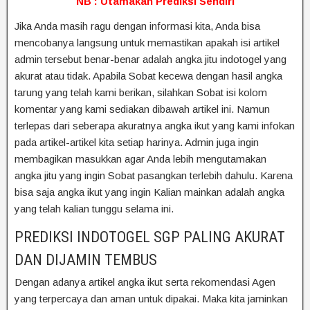
NB : Utamakan Prediksi Sendiri
Jika Anda masih ragu dengan informasi kita, Anda bisa
mencobanya langsung untuk memastikan apakah isi artikel
admin tersebut benar-benar adalah angka jitu indotogel yang
akurat atau tidak. Apabila Sobat kecewa dengan hasil angka
tarung yang telah kami berikan, silahkan Sobat isi kolom
komentar yang kami sediakan dibawah artikel ini. Namun
terlepas dari seberapa akuratnya angka ikut yang kami infokan
pada artikel-artikel kita setiap harinya. Admin juga ingin
membagikan masukkan agar Anda lebih mengutamakan
angka jitu yang ingin Sobat pasangkan terlebih dahulu. Karena
bisa saja angka ikut yang ingin Kalian mainkan adalah angka
yang telah kalian tunggu selama ini.
PREDIKSI INDOTOGEL SGP PALING AKURAT
DAN DIJAMIN TEMBUS
Dengan adanya artikel angka ikut serta rekomendasi Agen
yang terpercaya dan aman untuk dipakai. Maka kita jaminkan