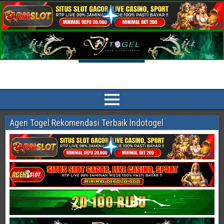
Indotogel HK Prediksi Togel Terlengkap
Prediksi Indotogel HK, Singapore Pools, Sidney, China, Taiwan, Cambodia
Paling Akurat dan jitu sesuai bocoran angka main dan syair togel online
Agen Togel Rekomendasi Terbaik Indotogel