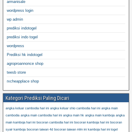
armanisale
wordpress login
wp admin
prediksi indotogel
prediksi indo togel
wordpress
Prediksi hk indotogel
agroproannonce shop
teesb store
rxcheapplace shop
Kategori Prediksi Paling Dicari
angka keluar cambodia hari ini
angka keluar shio cambodia hari ini
angka main
cambodia
angka main cambodia hari ini
angka main hk
angka main kamboja
angka
main kamboja hari ini
bocoran cambodia hari ini
bocoran kamboja hari ini
bocoran
syair kamboja
bocoran taiwan 4d
bocoran taiwan mlm ini
kamboja hari ini togel