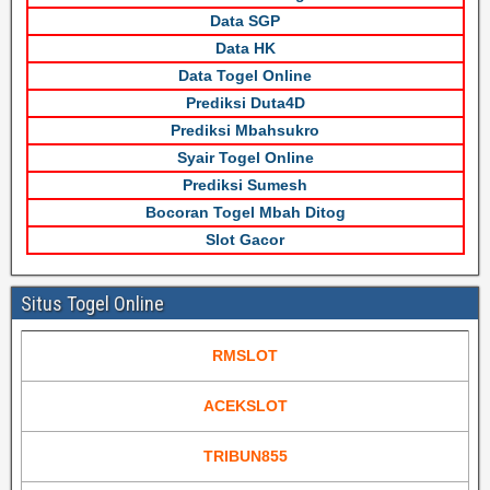
Data SGP
Data HK
Data Togel Online
Prediksi Duta4D
Prediksi Mbahsukro
Syair Togel Online
Prediksi Sumesh
Bocoran Togel Mbah Ditog
Slot Gacor
Situs Togel Online
RMSLOT
ACEKSLOT
TRIBUN855