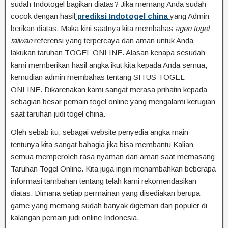
sudah Indotogel bagikan diatas? Jika memang Anda sudah
cocok dengan hasil
prediksi Indotogel china
yang Admin
berikan diatas. Maka kini saatnya kita membahas
agen togel
taiwan
referensi yang terpercaya dan aman untuk Anda
lakukan taruhan TOGEL ONLINE. Alasan kenapa sesudah
kami memberikan hasil angka ikut kita kepada Anda semua,
kemudian admin membahas tentang SITUS TOGEL
ONLINE. Dikarenakan kami sangat merasa prihatin kepada
sebagian besar pemain togel online yang mengalami kerugian
saat taruhan judi togel china.
Oleh sebab itu, sebagai website penyedia angka main
tentunya kita sangat bahagia jika bisa membantu Kalian
semua memperoleh rasa nyaman dan aman saat memasang
Taruhan Togel Online. Kita juga ingin menambahkan beberapa
informasi tambahan tentang telah kami rekomendasikan
diatas. Dimana setiap permainan yang disediakan berupa
game yang memang sudah banyak digemari dan populer di
kalangan pemain judi online Indonesia.