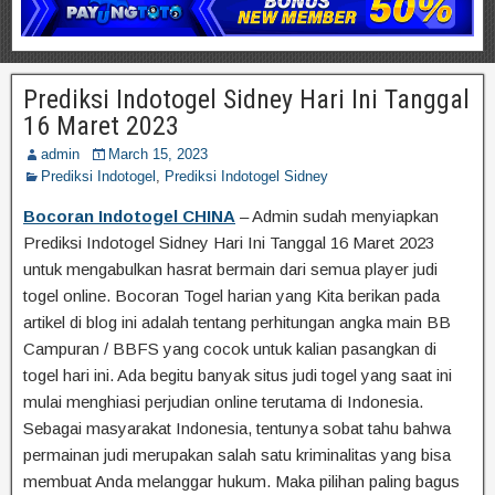
Prediksi Indotogel Sidney Hari Ini Tanggal
16 Maret 2023
admin
March 15, 2023
Prediksi Indotogel
,
Prediksi Indotogel Sidney
Bocoran Indotogel CHINA
– Admin sudah menyiapkan
Prediksi Indotogel Sidney Hari Ini Tanggal 16 Maret 2023
untuk mengabulkan hasrat bermain dari semua player judi
togel online. Bocoran Togel harian yang Kita berikan pada
artikel di blog ini adalah tentang perhitungan angka main BB
Campuran / BBFS yang cocok untuk kalian pasangkan di
togel hari ini. Ada begitu banyak situs judi togel yang saat ini
mulai menghiasi perjudian online terutama di Indonesia.
Sebagai masyarakat Indonesia, tentunya sobat tahu bahwa
permainan judi merupakan salah satu kriminalitas yang bisa
membuat Anda melanggar hukum. Maka pilihan paling bagus