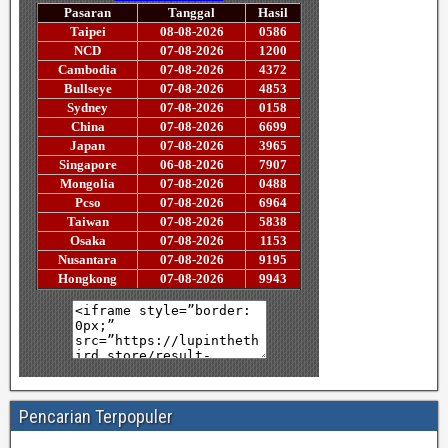
Pencarian Terpopuler