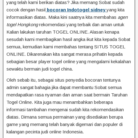
yang telah kami berikan diatas? Jika memang Sobat sudah
cocok dengan hasil
bocoran Indotogel sidney
yang kita
informasikan diatas. Maka kini saatnya kita membahas
agen
togel Hongkong
rekomendasi yang terbaik dan aman untuk
Kalian lakukan taruhan TOGEL ONLINE. Alasan kenapa
sesudah kami membagikan hasil angka ikut kita kepada Sobat
semua, kemudian kami membahas tentang SITUS TOGEL
ONLINE. Dikarenakan kita sangat merasa prihatin kepada
sebagian besar player togel online yang mengalami kekalahan
sewaktu bermain judi togel china.
Oleh sebab itu, sebagai situs penyedia bocoran tentunya
admin sangat bahagia jika dapat membantu Sobat semua
mendapatkan rasa nyaman dan aman saat bermain Taruhan
Togel Online. Kita juga mau menambahkan beberapa
informasi tambahan mengenai sudah kita rekomendasikan
diatas. Dimana semua permainan yang disediakan berupa
game yang memang telah banyak digemari dan populer di
kalangan pecinta judi online Indonesia.