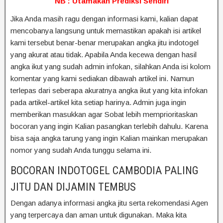
NB : Utamakan Prediksi Sendiri
Jika Anda masih ragu dengan informasi kami, kalian dapat
mencobanya langsung untuk memastikan apakah isi artikel
kami tersebut benar-benar merupakan angka jitu indotogel
yang akurat atau tidak. Apabila Anda kecewa dengan hasil
angka ikut yang sudah admin infokan, silahkan Anda isi kolom
komentar yang kami sediakan dibawah artikel ini. Namun
terlepas dari seberapa akuratnya angka ikut yang kita infokan
pada artikel-artikel kita setiap harinya. Admin juga ingin
memberikan masukkan agar Sobat lebih memprioritaskan
bocoran yang ingin Kalian pasangkan terlebih dahulu. Karena
bisa saja angka tarung yang ingin Kalian mainkan merupakan
nomor yang sudah Anda tunggu selama ini.
BOCORAN INDOTOGEL CAMBODIA PALING
JITU DAN DIJAMIN TEMBUS
Dengan adanya informasi angka jitu serta rekomendasi Agen
yang terpercaya dan aman untuk digunakan. Maka kita