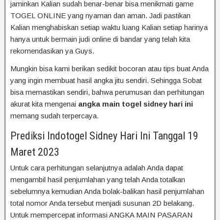
jaminkan Kalian sudah benar-benar bisa menikmati game
TOGEL ONLINE yang nyaman dan aman. Jadi pastikan
Kalian menghabiskan setiap waktu luang Kalian setiap harinya
hanya untuk bermain judi online di bandar yang telah kita
rekomendasikan ya Guys.
Mungkin bisa kami berikan sedikit bocoran atau tips buat Anda
yang ingin membuat hasil angka jitu sendiri. Sehingga Sobat
bisa memastikan sendiri, bahwa perumusan dan perhitungan
akurat kita mengenai
angka main togel sidney hari ini
memang sudah terpercaya.
Prediksi Indotogel Sidney Hari Ini Tanggal 19
Maret 2023
Untuk cara perhitungan selanjutnya adalah Anda dapat
mengambil hasil penjumlahan yang telah Anda totalkan
sebelumnya kemudian Anda bolak-balikan hasil penjumlahan
total nomor Anda tersebut menjadi susunan 2D belakang.
Untuk mempercepat informasi ANGKA MAIN PASARAN