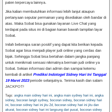
paten terpercaya lainnya.
Jika kalian membutuhkan informasi lebih lanjut ataupun
pertanyaan seputar permainan yang disediakan oleh bandar di
atas. Maka Sobat bisa gunakan layanan Live Chat yang
terdapat pada situs ini di bagian kanan bawah tampilan layar
Sobat.
Inilah beberapa saran positif yang dapat kita berikan kepada
Sobat agar bisa menjadi player judi online yang cerdas dan
bijak. Sehingga Sobat bisa bertahan dalam jangka panjang
untuk menikmati sensasi nikmatnya bermain judi online ya
Sobat. Sekian informasi dari admin dan sampai ketemu
kembali di artikel
Prediksi Indotogel Sidney Hari Ini Tanggal
19 Maret 2023
periode selanjutnya. Terima kasih dan salam
JACKPOT!
Tags:
angka main sidney hari ini
,
angka main sydney hari ini
,
angka
sidney
,
bocoran langit sydney
,
bocoran sidney
,
bocoran sidney hari
ini
,
bocoran sidney hari ini jitu 2d
,
bocoran sidney hari ini jitu dan
akurat
,
bocoran sidney hari ini langsung dari pusat
,
bocoran sidney