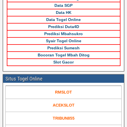
Data SGP
Data HK
Data Togel Online
Prediksi Duta4D
Prediksi Mbahsukro
Syair Togel Online
Prediksi Sumesh
Bocoran Togel Mbah Ditog
Slot Gacor
Situs Togel Online
RMSLOT
ACEKSLOT
TRIBUN855