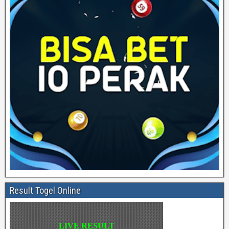
Result Togel Online