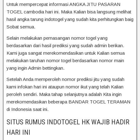
Untuk mempercepat informasi ANGKA JITU PASARAN
TOGEL cambodia hari ini. Maka Kalian bisa langsung melihat
hasil angka tarung indotogel yang sudah kita perhitungkan baig
Sobat semua.
Selain melakukan pemasangan nomor togel yang
berdasarkan dari hasil prediksi yang sudah admin berikan.
Kami juga sangat merekomendasikan untuk Kalian semua
melakukan taruhan nomor togel berdasarkan nomor main
yang ingin Admin bettingkan.
Setelah Anda memperoleh nomor prediksi jitu yang sudah
kami infokan hari ini ataupun nomor ikut yang telah Kalian
peroleh sendiri. Maka tahap selanjutnya adalah Kita ingin
merekomendasikan beberapa BANDAR TOGEL TERAMAN
di Indonesia saat ini.
SITUS RUMUS INDOTOGEL HK WAJIB HADIR
HARI INI