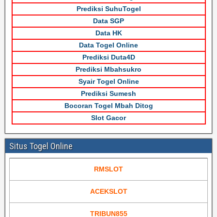
Prediksi SuhuTogel
Data SGP
Data HK
Data Togel Online
Prediksi Duta4D
Prediksi Mbahsukro
Syair Togel Online
Prediksi Sumesh
Bocoran Togel Mbah Ditog
Slot Gacor
Situs Togel Online
RMSLOT
ACEKSLOT
TRIBUN855