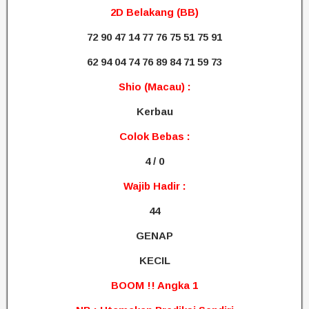
2D Belakang (BB)
72 90 47 14 77 76 75 51 75 91
62 94 04 74 76 89 84 71 59 73
Shio (Macau) :
Kerbau
Colok Bebas :
4 / 0
Wajib Hadir :
44
GENAP
KECIL
BOOM !! Angka 1