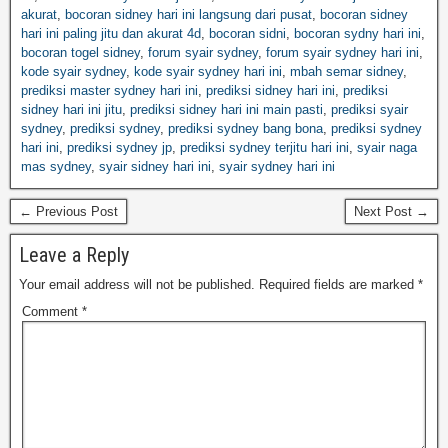
akurat
,
bocoran sidney hari ini langsung dari pusat
,
bocoran sidney
hari ini paling jitu dan akurat 4d
,
bocoran sidni
,
bocoran sydny hari ini
,
bocoran togel sidney
,
forum syair sydney
,
forum syair sydney hari ini
,
kode syair sydney
,
kode syair sydney hari ini
,
mbah semar sidney
,
prediksi master sydney hari ini
,
prediksi sidney hari ini
,
prediksi
sidney hari ini jitu
,
prediksi sidney hari ini main pasti
,
prediksi syair
sydney
,
prediksi sydney
,
prediksi sydney bang bona
,
prediksi sydney
hari ini
,
prediksi sydney jp
,
prediksi sydney terjitu hari ini
,
syair naga
mas sydney
,
syair sidney hari ini
,
syair sydney hari ini
← Previous Post
Next Post →
Leave a Reply
Your email address will not be published.
Required fields are marked
*
Comment
*