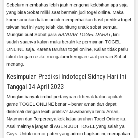
Sebelum membahas lebih jauh mengenai kelebihan apa saja
yang bisa Sobat miliki saat bermain judi togel online. Maka
kami sarankan kalian untuk memperhatikan hasil prediksi togel
taiwan hari ini yang telah kita hitung untuk sobat semua.
Mungkin buat Sobat para
BANDAR TOGEL DARAT
, kini
sudah saatnya kalian mulai beralih ke permainan TOGEL
ONLINE saja. Karena taruhan togel online, Kalian tidak perlu
takut dengan resiko mengalami kerugian saat pemain Sobat
menang.
Kesimpulan Prediksi Indotogel Sidney Hari Ini
Tanggal 04 April 2023
Mungkin banyak timbul pertanyaan di benak kalian apakah
game TOGEL ONLINE benar – benar aman dan dapat
dinikmati dengan lebih praktis? Jawabannya tentu Aman,
Nyaman dan Terpercaya kok kalau taruhan Togel Online itu.
Asal mainnya jangan di AGEN JUDI TOGEL yang salah ya
Guys. Untuk nomor paten yang admin bagikan ini, merupakan