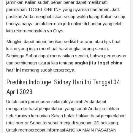
jaminkan Kalian sudah benar-benar dapat menikmati
permainan TOGEL ONLINE yang nyaman dan aman. Jadi
pastikan Anda menghabiskan setiap waktu luang Kalian setiap
harinya hanya untuk bermain judi online di bandar yang telah
kita rekomendasikan ya Guys.
Mungkin dapat admin berikan sedikit bocoran atau tips buat
kalian yang ingin membuat hasil angka tarung sendiri.
Sehingga Sobat dapat memastikan sendiri, bahwa perumusan
dan perhitungan akurat kita tentang
angka jitu togel china
hari ini
memang sudah terpercaya.
Prediksi Indotogel Sidney Hari Ini Tanggal 04
April 2023
Untuk cara perumusan selanjutnya ialah Anda dapat
mengambil hasil penjumlahan yang sudah Anda jumlahkan
sebelumnya kemudian Kalian bolak-balikan hasil penjumlahan
total nomor Sobat tersebut menjadi susunan 2D belakang.
Untuk mempercepat informasi ANGKA MAIN PASARAN