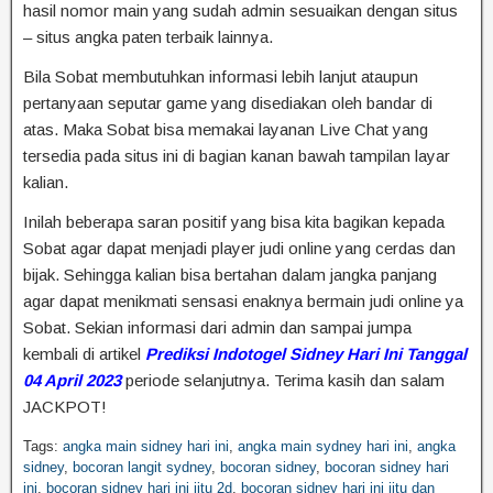
hasil nomor main yang sudah admin sesuaikan dengan situs
– situs angka paten terbaik lainnya.
Bila Sobat membutuhkan informasi lebih lanjut ataupun
pertanyaan seputar game yang disediakan oleh bandar di
atas. Maka Sobat bisa memakai layanan Live Chat yang
tersedia pada situs ini di bagian kanan bawah tampilan layar
kalian.
Inilah beberapa saran positif yang bisa kita bagikan kepada
Sobat agar dapat menjadi player judi online yang cerdas dan
bijak. Sehingga kalian bisa bertahan dalam jangka panjang
agar dapat menikmati sensasi enaknya bermain judi online ya
Sobat. Sekian informasi dari admin dan sampai jumpa
kembali di artikel
Prediksi Indotogel Sidney Hari Ini Tanggal
04 April 2023
periode selanjutnya. Terima kasih dan salam
JACKPOT!
Tags:
angka main sidney hari ini
,
angka main sydney hari ini
,
angka
sidney
,
bocoran langit sydney
,
bocoran sidney
,
bocoran sidney hari
ini
,
bocoran sidney hari ini jitu 2d
,
bocoran sidney hari ini jitu dan