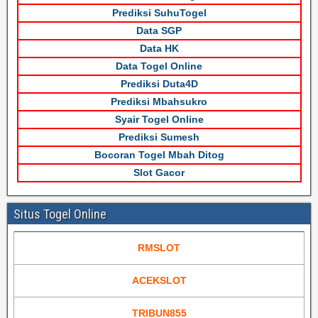
Prediksi SuhuTogel
Data SGP
Data HK
Data Togel Online
Prediksi Duta4D
Prediksi Mbahsukro
Syair Togel Online
Prediksi Sumesh
Bocoran Togel Mbah Ditog
Slot Gacor
Situs Togel Online
RMSLOT
ACEKSLOT
TRIBUN855