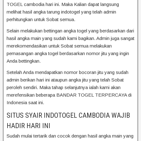
TOGEL cambodia hari ini. Maka Kalian dapat langsung
melihat hasil angka tarung indotogel yang telah admin
perhitungkan untuk Sobat semua.
Selain melakukan bettingan angka togel yang berdasarkan dari
hasil angka main yang sudah kami bagikan. Admin juga sangat
merekomendasikan untuk Sobat semua melakukan
pemasangan angka togel berdasarkan nomor jitu yang ingin
Anda bettingkan.
Setelah Anda mendapatkan nomor bocoran jitu yang sudah
admin berikan hari ini ataupun angka jitu yang telah Sobat
peroleh sendiri. Maka tahap selanjutnya ialah kami akan
merefensikan beberapa BANDAR TOGEL TERPERCAYA di
Indonesia saat ini.
SITUS SYAIR INDOTOGEL CAMBODIA WAJIB
HADIR HARI INI
Sudah mulai tertarik dan cocok dengan hasil angka main yang