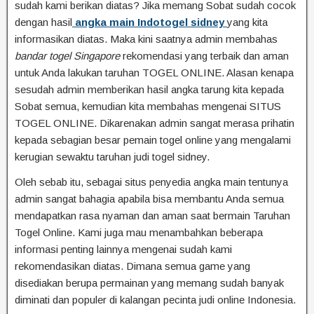
sudah kami berikan diatas? Jika memang Sobat sudah cocok
dengan hasil
angka main Indotogel sidney
yang kita
informasikan diatas. Maka kini saatnya admin membahas
bandar togel Singapore
rekomendasi yang terbaik dan aman
untuk Anda lakukan taruhan TOGEL ONLINE. Alasan kenapa
sesudah admin memberikan hasil angka tarung kita kepada
Sobat semua, kemudian kita membahas mengenai SITUS
TOGEL ONLINE. Dikarenakan admin sangat merasa prihatin
kepada sebagian besar pemain togel online yang mengalami
kerugian sewaktu taruhan judi togel sidney.
Oleh sebab itu, sebagai situs penyedia angka main tentunya
admin sangat bahagia apabila bisa membantu Anda semua
mendapatkan rasa nyaman dan aman saat bermain Taruhan
Togel Online. Kami juga mau menambahkan beberapa
informasi penting lainnya mengenai sudah kami
rekomendasikan diatas. Dimana semua game yang
disediakan berupa permainan yang memang sudah banyak
diminati dan populer di kalangan pecinta judi online Indonesia.