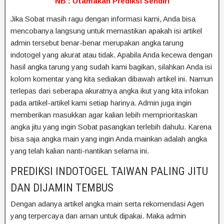
NB : Utamakan Prediksi Sendiri
Jika Sobat masih ragu dengan informasi kami, Anda bisa
mencobanya langsung untuk memastikan apakah isi artikel
admin tersebut benar-benar merupakan angka tarung
indotogel yang akurat atau tidak. Apabila Anda kecewa dengan
hasil angka tarung yang sudah kami bagikan, silahkan Anda isi
kolom komentar yang kita sediakan dibawah artikel ini. Namun
terlepas dari seberapa akuratnya angka ikut yang kita infokan
pada artikel-artikel kami setiap harinya. Admin juga ingin
memberikan masukkan agar kalian lebih memprioritaskan
angka jitu yang ingin Sobat pasangkan terlebih dahulu. Karena
bisa saja angka main yang ingin Anda mainkan adalah angka
yang telah kalian nanti-nantikan selama ini.
PREDIKSI INDOTOGEL TAIWAN PALING JITU
DAN DIJAMIN TEMBUS
Dengan adanya artikel angka main serta rekomendasi Agen
yang terpercaya dan aman untuk dipakai. Maka admin