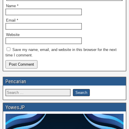
Name
*
Email
*
Website
Save my name, email, and website in this browser for the next
time I comment.
Pencarian
YowesJP