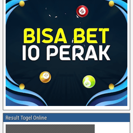
Result Togel Online