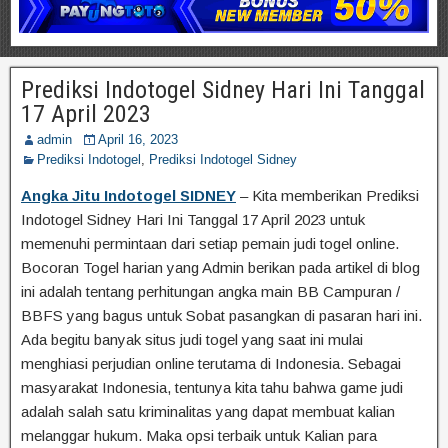
Prediksi Indotogel Sidney Hari Ini Tanggal
17 April 2023
admin
April 16, 2023
Prediksi Indotogel
,
Prediksi Indotogel Sidney
Angka Jitu Indotogel SIDNEY
– Kita memberikan Prediksi
Indotogel Sidney Hari Ini Tanggal 17 April 2023 untuk
memenuhi permintaan dari setiap pemain judi togel online.
Bocoran Togel harian yang Admin berikan pada artikel di blog
ini adalah tentang perhitungan angka main BB Campuran /
BBFS yang bagus untuk Sobat pasangkan di pasaran hari ini.
Ada begitu banyak situs judi togel yang saat ini mulai
menghiasi perjudian online terutama di Indonesia. Sebagai
masyarakat Indonesia, tentunya kita tahu bahwa game judi
adalah salah satu kriminalitas yang dapat membuat kalian
melanggar hukum. Maka opsi terbaik untuk Kalian para