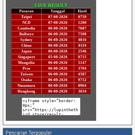
Pencarian Terpopuler