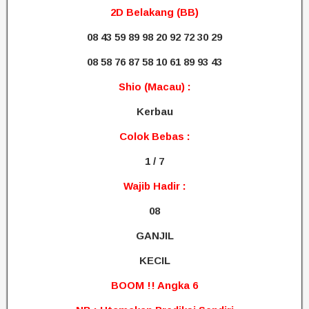
2D Belakang (BB)
08 43 59 89 98 20 92 72 30 29
08 58 76 87 58 10 61 89 93 43
Shio (Macau) :
Kerbau
Colok Bebas :
1 / 7
Wajib Hadir :
08
GANJIL
KECIL
BOOM !! Angka 6