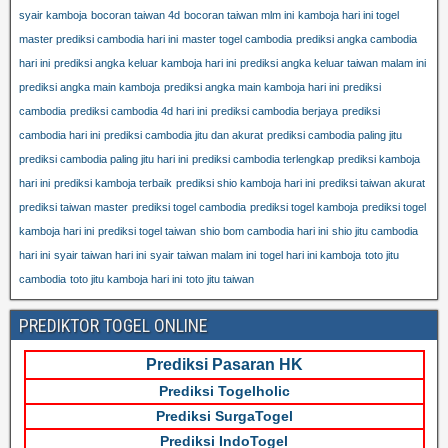
syair kamboja
bocoran taiwan 4d
bocoran taiwan mlm ini
kamboja hari ini togel
master prediksi cambodia hari ini
master togel cambodia
prediksi angka cambodia
hari ini
prediksi angka keluar kamboja hari ini
prediksi angka keluar taiwan malam ini
prediksi angka main kamboja
prediksi angka main kamboja hari ini
prediksi
cambodia
prediksi cambodia 4d hari ini
prediksi cambodia berjaya
prediksi
cambodia hari ini
prediksi cambodia jitu dan akurat
prediksi cambodia paling jitu
prediksi cambodia paling jitu hari ini
prediksi cambodia terlengkap
prediksi kamboja
hari ini
prediksi kamboja terbaik
prediksi shio kamboja hari ini
prediksi taiwan akurat
prediksi taiwan master
prediksi togel cambodia
prediksi togel kamboja
prediksi togel
kamboja hari ini
prediksi togel taiwan
shio bom cambodia hari ini
shio jitu cambodia
hari ini
syair taiwan hari ini
syair taiwan malam ini
togel hari ini kamboja
toto jitu
cambodia
toto jitu kamboja hari ini
toto jitu taiwan
PREDIKTOR TOGEL ONLINE
Prediksi Pasaran HK
Prediksi Togelholic
Prediksi SurgaTogel
Prediksi IndoTogel