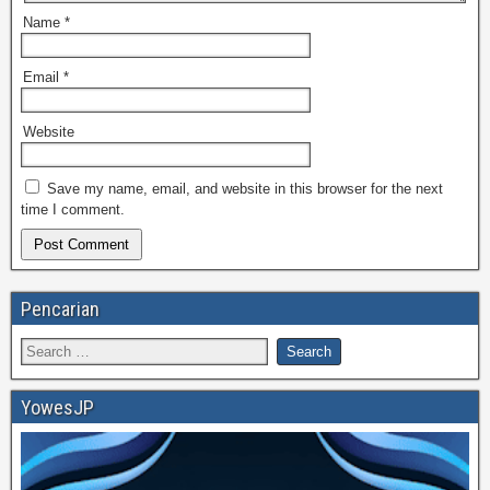
Name
*
Email
*
Website
Save my name, email, and website in this browser for the next
time I comment.
Pencarian
YowesJP