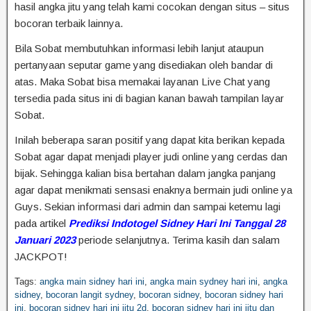
hasil angka jitu yang telah kami cocokan dengan situs – situs
bocoran terbaik lainnya.
Bila Sobat membutuhkan informasi lebih lanjut ataupun
pertanyaan seputar game yang disediakan oleh bandar di
atas. Maka Sobat bisa memakai layanan Live Chat yang
tersedia pada situs ini di bagian kanan bawah tampilan layar
Sobat.
Inilah beberapa saran positif yang dapat kita berikan kepada
Sobat agar dapat menjadi player judi online yang cerdas dan
bijak. Sehingga kalian bisa bertahan dalam jangka panjang
agar dapat menikmati sensasi enaknya bermain judi online ya
Guys. Sekian informasi dari admin dan sampai ketemu lagi
pada artikel
Prediksi Indotogel Sidney Hari Ini Tanggal 28
Januari 2023
periode selanjutnya. Terima kasih dan salam
JACKPOT!
Tags:
angka main sidney hari ini
,
angka main sydney hari ini
,
angka
sidney
,
bocoran langit sydney
,
bocoran sidney
,
bocoran sidney hari
ini
,
bocoran sidney hari ini jitu 2d
,
bocoran sidney hari ini jitu dan