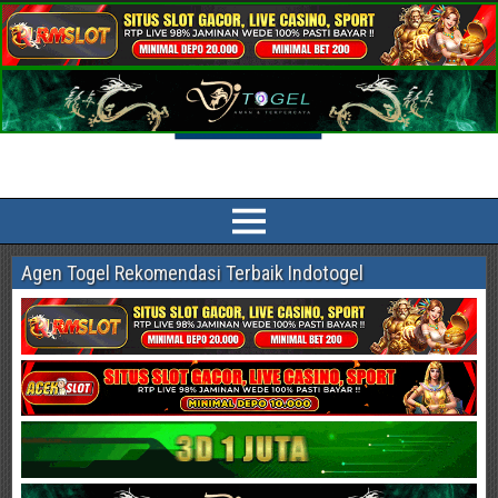
Indotogel HK Prediksi Togel Terlengkap
Prediksi Indotogel HK, Singapore Pools, Sidney, China, Taiwan, Cambodia
Paling Akurat dan jitu sesuai bocoran angka main dan syair togel online
Agen Togel Rekomendasi Terbaik Indotogel