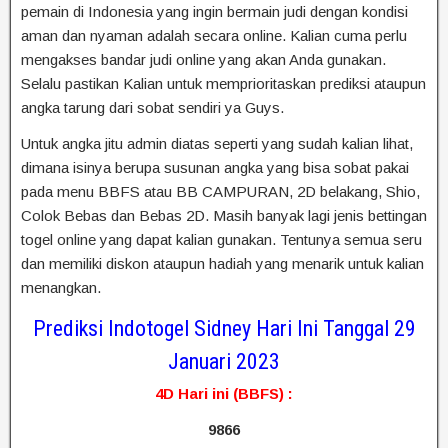
pemain di Indonesia yang ingin bermain judi dengan kondisi
aman dan nyaman adalah secara online. Kalian cuma perlu
mengakses bandar judi online yang akan Anda gunakan.
Selalu pastikan Kalian untuk memprioritaskan prediksi ataupun
angka tarung dari sobat sendiri ya Guys.
Untuk angka jitu admin diatas seperti yang sudah kalian lihat,
dimana isinya berupa susunan angka yang bisa sobat pakai
pada menu BBFS atau BB CAMPURAN, 2D belakang, Shio,
Colok Bebas dan Bebas 2D. Masih banyak lagi jenis bettingan
togel online yang dapat kalian gunakan. Tentunya semua seru
dan memiliki diskon ataupun hadiah yang menarik untuk kalian
menangkan.
Prediksi Indotogel Sidney Hari Ini Tanggal 29
Januari 2023
4D Hari ini (BBFS) :
9866