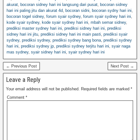
akurat
,
bocoran sidney hari ini langsung dari pusat
,
bocoran sidney
hari ini paling jitu dan akurat 4d
,
bocoran sidni
,
bocoran sydny hari ini
,
bocoran togel sidney
,
forum syair sydney
,
forum syair sydney hari ini
,
kode syair sydney
,
kode syair sydney hari ini
,
mbah semar sidney
,
prediksi master sydney hari ini
,
prediksi sidney hari ini
,
prediksi
sidney hari ini jitu
,
prediksi sidney hari ini main pasti
,
prediksi syair
sydney
,
prediksi sydney
,
prediksi sydney bang bona
,
prediksi sydney
hari ini
,
prediksi sydney jp
,
prediksi sydney terjitu hari ini
,
syair naga
mas sydney
,
syair sidney hari ini
,
syair sydney hari ini
← Previous Post
Next Post →
Leave a Reply
Your email address will not be published.
Required fields are marked
*
Comment
*