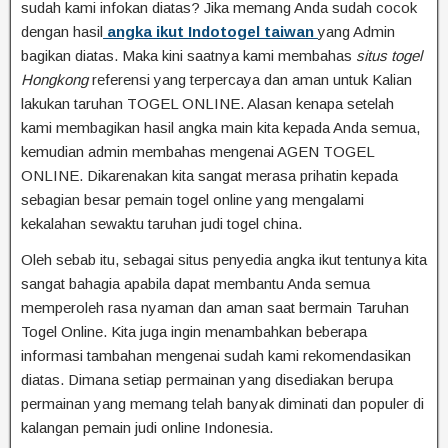
sudah kami infokan diatas? Jika memang Anda sudah cocok
dengan hasil
angka ikut Indotogel taiwan
yang Admin
bagikan diatas. Maka kini saatnya kami membahas
situs togel
Hongkong
referensi yang terpercaya dan aman untuk Kalian
lakukan taruhan TOGEL ONLINE. Alasan kenapa setelah
kami membagikan hasil angka main kita kepada Anda semua,
kemudian admin membahas mengenai AGEN TOGEL
ONLINE. Dikarenakan kita sangat merasa prihatin kepada
sebagian besar pemain togel online yang mengalami
kekalahan sewaktu taruhan judi togel china.
Oleh sebab itu, sebagai situs penyedia angka ikut tentunya kita
sangat bahagia apabila dapat membantu Anda semua
memperoleh rasa nyaman dan aman saat bermain Taruhan
Togel Online. Kita juga ingin menambahkan beberapa
informasi tambahan mengenai sudah kami rekomendasikan
diatas. Dimana setiap permainan yang disediakan berupa
permainan yang memang telah banyak diminati dan populer di
kalangan pemain judi online Indonesia.