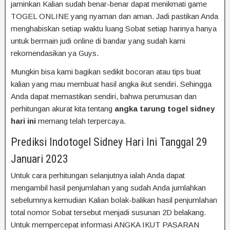
jaminkan Kalian sudah benar-benar dapat menikmati game
TOGEL ONLINE yang nyaman dan aman. Jadi pastikan Anda
menghabiskan setiap waktu luang Sobat setiap harinya hanya
untuk bermain judi online di bandar yang sudah kami
rekomendasikan ya Guys.
Mungkin bisa kami bagikan sedikit bocoran atau tips buat
kalian yang mau membuat hasil angka ikut sendiri. Sehingga
Anda dapat memastikan sendiri, bahwa perumusan dan
perhitungan akurat kita tentang
angka tarung togel sidney
hari ini
memang telah terpercaya.
Prediksi Indotogel Sidney Hari Ini Tanggal 29
Januari 2023
Untuk cara perhitungan selanjutnya ialah Anda dapat
mengambil hasil penjumlahan yang sudah Anda jumlahkan
sebelumnya kemudian Kalian bolak-balikan hasil penjumlahan
total nomor Sobat tersebut menjadi susunan 2D belakang.
Untuk mempercepat informasi ANGKA IKUT PASARAN