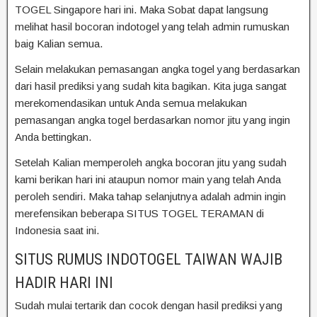
TOGEL Singapore hari ini. Maka Sobat dapat langsung
melihat hasil bocoran indotogel yang telah admin rumuskan
baig Kalian semua.
Selain melakukan pemasangan angka togel yang berdasarkan
dari hasil prediksi yang sudah kita bagikan. Kita juga sangat
merekomendasikan untuk Anda semua melakukan
pemasangan angka togel berdasarkan nomor jitu yang ingin
Anda bettingkan.
Setelah Kalian memperoleh angka bocoran jitu yang sudah
kami berikan hari ini ataupun nomor main yang telah Anda
peroleh sendiri. Maka tahap selanjutnya adalah admin ingin
merefensikan beberapa SITUS TOGEL TERAMAN di
Indonesia saat ini.
SITUS RUMUS INDOTOGEL TAIWAN WAJIB
HADIR HARI INI
Sudah mulai tertarik dan cocok dengan hasil prediksi yang